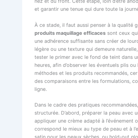
nez et du front. Cette étape, loin d’être ano
et garantir une tenue qui dure toute la journ
À ce stade, il faut aussi penser à la qualité
produits maquillage efficaces
sont ceux qui
une adhérence suffisante sans créer de lourd
légère ou une texture qui demeure naturelle, 
tester le primer avec le fond de teint dans 
heures, afin d’observer les éventuels plis ou
méthodes et les produits recommandés, certa
des comparaisons entre les formulations, c
ligne.
Dans le cadre des pratiques recommandées, i
structurée. D’abord, préparer la peau avec 
appliquer une crème adapté à l’événement ou 
correspond le mieux au type de peau et à l’e
satin pour les peaux sèches, ou hold-out glo