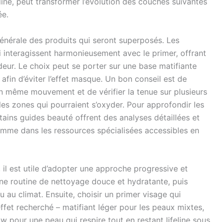
dine, peut transformer l’évolution des couches suivantes
ée.
 générale des produits qui seront superposés. Les
 interagissent harmonieusement avec le primer, offrant
eur. Le choix peut se porter sur une base matifiante
afin d’éviter l’effet masque. Un bon conseil est de
un même mouvement et de vérifier la tenue sur plusieurs
 les zones qui pourraient s’oxyder. Pour approfondir les
ins guides beauté offrent des analyses détaillées et
omme dans les ressources spécialisées accessibles en
l est utile d’adopter une approche progressive et
une routine de nettoyage douce et hydratante, puis
au climat. Ensuite, choisir un primer visage qui
ffet recherché – matifiant léger pour les peaux mixtes,
w pour une peau qui respire tout en restant lifeline sous