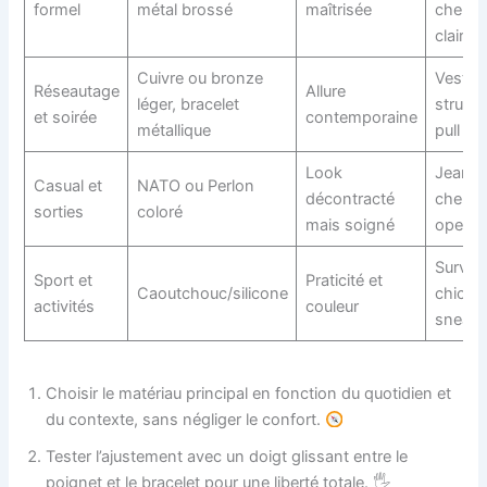
formel
métal brossé
maîtrisée
chemi
claire
Cuivre ou bronze
Veste
Réseautage
Allure
léger, bracelet
structu
et soirée
contemporaine
métallique
pull fin
Look
Jeans,
Casual et
NATO ou Perlon
décontracté
chemi
sorties
coloré
mais soigné
open co
Survêt
Sport et
Praticité et
Caoutchouc/silicone
chic,
activités
couleur
sneake
Choisir le matériau principal en fonction du quotidien et
du contexte, sans négliger le confort.
Tester l’ajustement avec un doigt glissant entre le
poignet et le bracelet pour une liberté totale. 🖐️