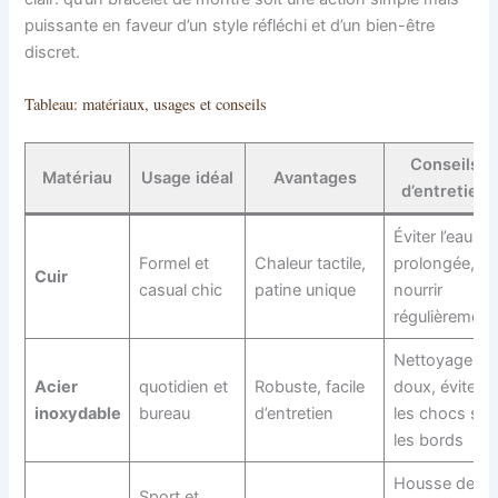
puissante en faveur d’un style réfléchi et d’un bien-être
discret.
Tableau: matériaux, usages et conseils
Conseils
Matériau
Usage idéal
Avantages
d’entretien
Éviter l’eau
Formel et
Chaleur tactile,
prolongée,
Cuir
casual chic
patine unique
nourrir
régulièrement
Nettoyage
Acier
quotidien et
Robuste, facile
doux, éviter
inoxydable
bureau
d’entretien
les chocs sur
les bords
Housse de
Sport et