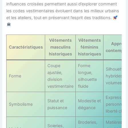
influences croisées permettent aussi d’explorer comment
les codes vestimentaires évoluent dans les milieux urbains
et les ateliers, tout en préservant l’esprit des traditions.
Vêtements
Vêtements
Approc
Caractéristiques
masculins
féminins
contempor
historiques
historiques
Coupe
Forme
Silhouettes
ajustée,
longue,
Forme
hybrides,
division
silhouette
volumes flu
vestimentaire
fluide
Expression
Statut et
Modestie et
Symbolisme
personnelle
puissance
élégance
liberté choi
Broderies,
Matières
Soieries,