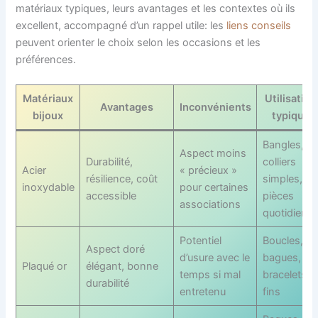
matériaux typiques, leurs avantages et les contextes où ils
excellent, accompagné d’un rappel utile: les
liens conseils
peuvent orienter le choix selon les occasions et les
préférences.
Matériaux
Utilisation
Avantages
Inconvénients
bijoux
typiques
Bangles,
Aspect moins
Durabilité,
colliers
Acier
« précieux »
résilience, coût
simples,
inoxydable
pour certaines
accessible
pièces
associations
quotidienn
Potentiel
Boucles,
Aspect doré
d’usure avec le
bagues,
Plaqué or
élégant, bonne
temps si mal
bracelets
durabilité
entretenu
fins