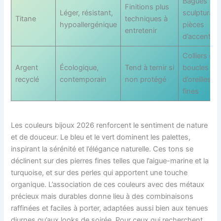
Bagues
Finitions plus
Léger, résistant,
sculpturale
Titane
techniques à
hypoallergénique
pièces
entretenir
d’accent
Colliers et
Argent
Écologique,
Tend à ternir si
boucles
recyclé
contemporain
non protégé
d’oreilles
fines
Les couleurs bijoux 2026 renforcent le sentiment de nature
et de douceur. Le bleu et le vert dominent les palettes,
inspirant la sérénité et l’élégance naturelle. Ces tons se
déclinent sur des pierres fines telles que l’aigue-marine et la
turquoise, et sur des perles qui apportent une touche
organique. L’association de ces couleurs avec des métaux
précieux mais durables donne lieu à des combinaisons
raffinées et faciles à porter, adaptées aussi bien aux tenues
diurnes qu’aux looks de soirée. Pour ceux qui recherchent