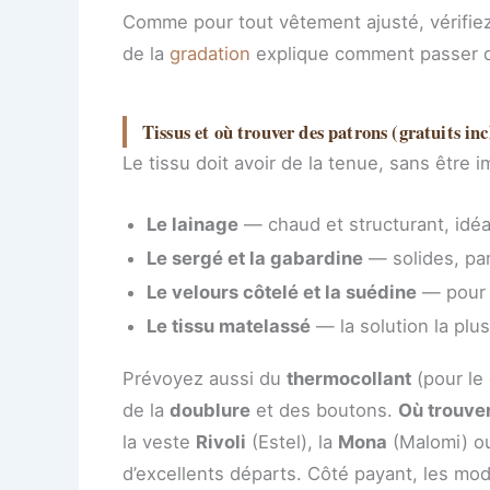
Comme pour tout vêtement ajusté, vérifiez 
de la
gradation
explique comment passer d’u
Tissus et où trouver des patrons (gratuits inc
Le tissu doit avoir de la tenue, sans être 
Le lainage
— chaud et structurant, idéa
Le sergé et la gabardine
— solides, par
Le velours côtelé et la suédine
— pour u
Le tissu matelassé
— la solution la plu
Prévoyez aussi du
thermocollant
(pour le
de la
doublure
et des boutons.
Où trouver
la veste
Rivoli
(Estel), la
Mona
(Malomi) o
d’excellents départs. Côté payant, les mo