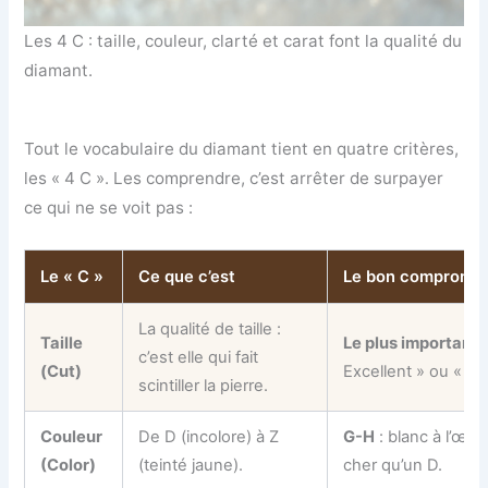
Les 4 C : taille, couleur, clarté et carat font la qualité du
diamant.
Tout le vocabulaire du diamant tient en quatre critères,
les « 4 C ». Les comprendre, c’est arrêter de surpayer
ce qui ne se voit pas :
Le « C »
Ce que c’est
Le bon compromis
La qualité de taille :
Taille
Le plus important.
c’est elle qui fait
(Cut)
Excellent » ou « Ve
scintiller la pierre.
Couleur
De D (incolore) à Z
G-H
: blanc à l’œil
(Color)
(teinté jaune).
cher qu’un D.