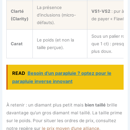
La présence
Clarté
VS1-VS2
: pur à l’œ
d’inclusions (micro-
(Clarity)
de payer « Flawless
défauts).
Sous un palier rond
Le poids (et non la
Carat
que 1 ct) : presque
taille perçue).
plus doux.
READ
Besoin d’un parapluie ? optez pour le
parapluie inverse innovant
À retenir : un diamant plus petit mais
bien taillé
brille
davantage qu’un gros diamant mal taillé. La taille prime
sur le poids. Pour situer les ordres de prix, consultez
notre repère sur
le prix moyen d’une alliance
.