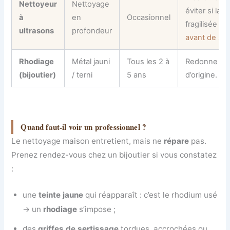
Nettoyeur
Nettoyage
éviter si la p
à
en
Occasionnel
fragilisée —
ultrasons
profondeur
avant de se 
Rhodiage
Métal jauni
Tous les 2 à
Redonne le 
(bijoutier)
/ terni
5 ans
d’origine. ~4
Quand faut-il voir un professionnel ?
Le nettoyage maison entretient, mais ne
répare
pas.
Prenez rendez-vous chez un bijoutier si vous constatez
:
une
teinte jaune
qui réapparaît : c’est le rhodium usé
→ un
rhodiage
s’impose ;
des
griffes de sertissage
tordues, accrochées ou