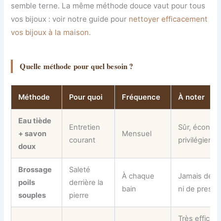
semble terne. La même méthode douce vaut pour tous
vos bijoux : voir notre guide pour
nettoyer efficacement
vos bijoux à la maison
.
Quelle méthode pour quel besoin ?
Méthode
Pour quoi
Fréquence
À noter
Eau tiède
Entretien
Sûr, économ
+ savon
Mensuel
courant
privilégier.
doux
Brossage
Saleté
À chaque
Jamais de b
poils
derrière la
bain
ni de pressi
souples
pierre
Très efficac