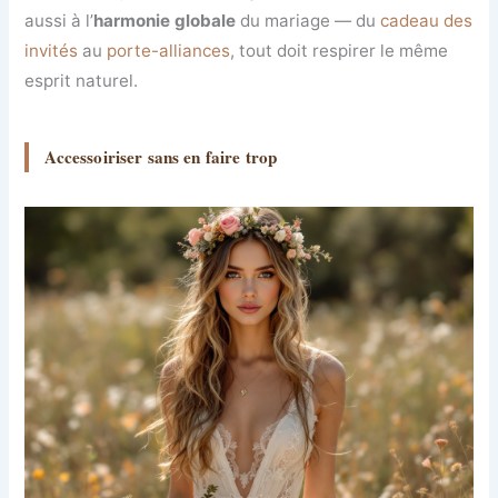
aussi à l’
harmonie globale
du mariage — du
cadeau des
invités
au
porte-alliances
, tout doit respirer le même
esprit naturel.
Accessoiriser sans en faire trop