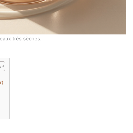
peaux très sèches.
r)