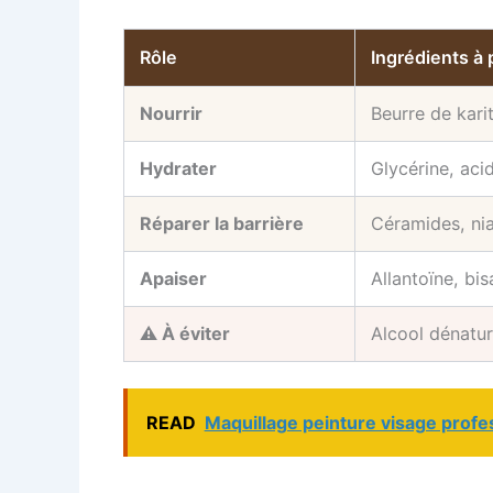
Rôle
Ingrédients à p
Nourrir
Beurre de kari
Hydrater
Glycérine, aci
Réparer la barrière
Céramides, ni
Apaiser
Allantoïne, bis
⚠ À éviter
Alcool dénatur
READ
Maquillage peinture visage profe