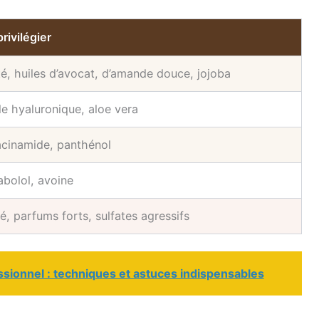
rivilégier
té, huiles d’avocat, d’amande douce, jojoba
de hyaluronique, aloe vera
acinamide, panthénol
abolol, avoine
é, parfums forts, sulfates agressifs
ssionnel : techniques et astuces indispensables