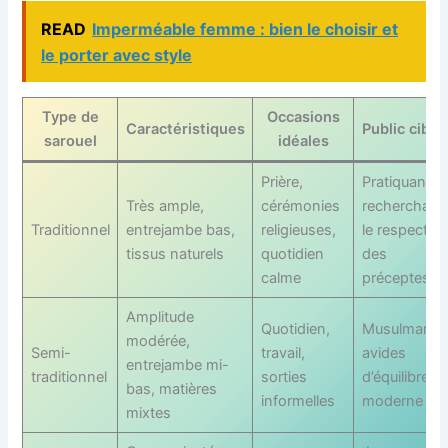
READ
Imperméable femme : bien le choisir et
le porter avec style
Type de
Occasions
Caractéristiques
Public cible
sarouel
idéales
Prière,
Pratiquants
Très ample,
cérémonies
recherchant
Traditionnel
entrejambe bas,
religieuses,
le respect
tissus naturels
quotidien
des
calme
préceptes
Amplitude
Quotidien,
Musulmans
modérée,
Semi-
travail,
avides
entrejambe mi-
traditionnel
sorties
d’équilibre
bas, matières
informelles
moderne
mixtes