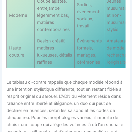
Coupe ajustée,
Jeunes
Sorties,
entrejambe
musulmans
événements
Moderne
légèrement bas,
et non-
sociaux,
matières
musulmans
travail
contemporaines
stylés
Design créatif,
Événements
Amateurs
Haute
matières
formels,
de mode
couture
luxueuses, détails
mariages,
recherchant
raffinés
cérémonies
l’originalité
Le tableau ci-contre rappelle que chaque modèle répond à
une intention stylistique différente, tout en restant fidèle à
l’esprit originel du sarouel. L’ADN du vêtement réside dans
l’alliance entre liberté et élégance, un duo qui peut se
décliner en nuances, selon les saisons et les codes de
chaque lieu. Pour les morphologies variées, il importe de
choisir une coupe qui allège les volumes là où l’on souhaite
accentuer la silhouette, et d’opter pour des matières qui