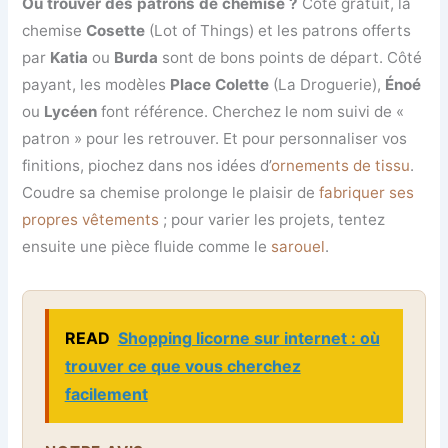
Où trouver des patrons de chemise ?
Côté gratuit, la
chemise
Cosette
(Lot of Things) et les patrons offerts
par
Katia
ou
Burda
sont de bons points de départ. Côté
payant, les modèles
Place Colette
(La Droguerie),
Énoé
ou
Lycéen
font référence. Cherchez le nom suivi de «
patron » pour les retrouver. Et pour personnaliser vos
finitions, piochez dans nos idées d’
ornements de tissu
.
Coudre sa chemise prolonge le plaisir de
fabriquer ses
propres vêtements
; pour varier les projets, tentez
ensuite une pièce fluide comme le
sarouel
.
READ
Shopping licorne sur internet : où
trouver ce que vous cherchez
facilement