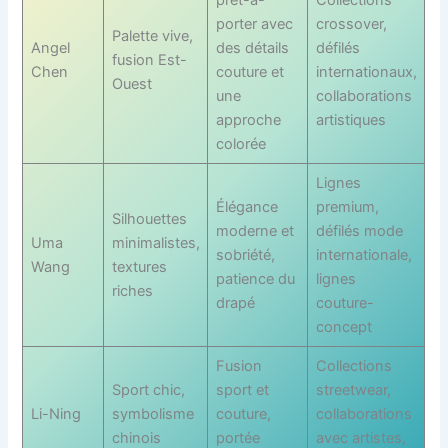
porter avec
crossover,
Palette vive,
Angel
des détails
défilés
fusion Est-
Chen
couture et
internationaux,
Ouest
une
collaborations
approche
artistiques
colorée
Lignes
Élégance
premium,
Silhouettes
moderne et
défilés mode
Uma
minimalistes,
sobriété,
internationale,
Wang
textures
patience du
lignes
riches
drapé
couture-
concept
Fusion
Collections
Sport chic,
sport et
streetwear,
Li-Ning
symbolisme
couture,
collaborations
chinois
portée
avec artistes,