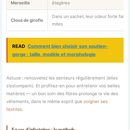
Marseille
étagères
Dans un sachet, leur odeur forte fait fui
Clous de girofle
mites
READ
Comment bien choisir son soutien-
gorge : taille, modèle et morphologie
Astuce : renouvelez les senteurs régulièrement (elles
s’estompent). Et profitez-en pour entretenir vos belles
matières — un bon soin des fibres prolonge la vie des
vêtements, dans le même esprit que
soigner ses
textiles
.
En cas d’infestation : la méthode