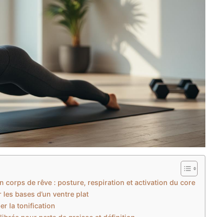
 corps de rêve : posture, respiration et activation du core
 les bases d’un ventre plat
r la tonification