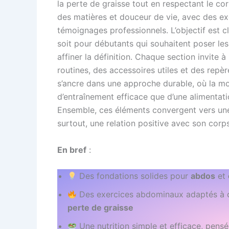
la perte de graisse tout en respectant le corp
des matières et douceur de vie, avec des ex
témoignages professionnels. L’objectif est cl
soit pour débutants qui souhaitent poser le
affiner la définition. Chaque section invite 
routines, des accessoires utiles et des repèr
s’ancre dans une approche durable, où la mot
d’entraînement efficace que d’une alimentati
Ensemble, ces éléments convergent vers une 
surtout, une relation positive avec son corp
En bref
:
Des fondations solides pour
abdos
et
Des exercices abdominaux adaptés à c
perte de graisse
Une nutrition simple et efficace, pensé