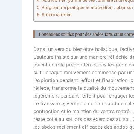
Nutrition et rythme de vie : alimentation équi
Programme pratique et motivation : plan sur
Auteur/autrice
Fondations solides pour des abdos forts et un corps 
Dans l’univers du bien-être holistique, l’acti
L’auteure insiste sur une manière réfléchie d
jouent un rôle prépondérant dès les premiè
suit : chaque mouvement commence par une r
l’expiration pendant l’effort et l’inspiration
réflexe, transforme la qualité du mouvement 
légèrement pendant l’effort pour engager le
Le transverse, véritable ceinture abdominale
contraction et le maintien du ventre rentré. 
reste collé au sol lors des exercices au sol.
les abdos réellement efficaces des abdos qui