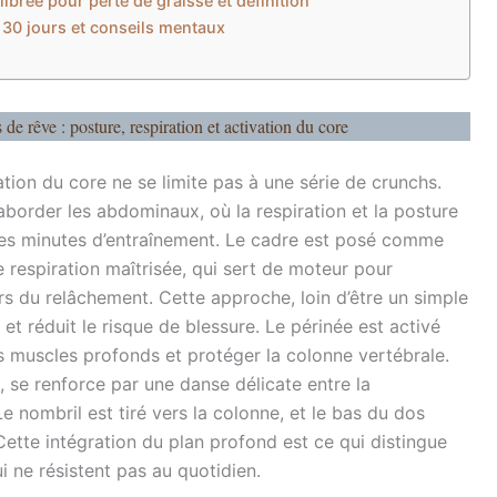
librée pour perte de graisse et définition
 30 jours et conseils mentaux
de rêve : posture, respiration et activation du core
vation du core ne se limite pas à une série de crunchs.
’aborder les abdominaux, où la respiration et la posture
res minutes d’entraînement. Le cadre est posé comme
espiration maîtrisée, qui sert de moteur pour
 lors du relâchement. Cette approche, loin d’être un simple
et réduit le risque de blessure. Le périnée est activé
s muscles profonds et protéger la colonne vertébrale.
, se renforce par une danse délicate entre la
Le nombril est tiré vers la colonne, et le bas du dos
 Cette intégration du plan profond est ce qui distingue
 ne résistent pas au quotidien.