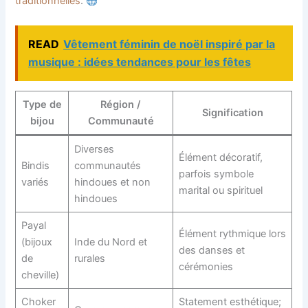
traditionnelles
.
READ
Vêtement féminin de noël inspiré par la
musique : idées tendances pour les fêtes
Type de
Région /
Signification
bijou
Communauté
Diverses
Élément décoratif,
Bindis
communautés
parfois symbole
variés
hindoues et non
marital ou spirituel
hindoues
Payal
Élément rythmique lors
(bijoux
Inde du Nord et
des danses et
de
rurales
cérémonies
cheville)
Choker
Statement esthétique;