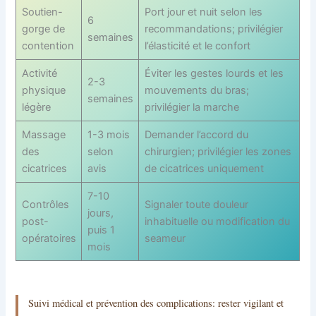
Soutien-
Port jour et nuit selon les
6
gorge de
recommandations; privilégier
semaines
contention
l’élasticité et le confort
Activité
Éviter les gestes lourds et les
2-3
physique
mouvements du bras;
semaines
légère
privilégier la marche
Massage
1-3 mois
Demander l’accord du
des
selon
chirurgien; privilégier les zones
cicatrices
avis
de cicatrices uniquement
7-10
Contrôles
Signaler toute douleur
jours,
post-
inhabituelle ou modification du
puis 1
opératoires
seameur
mois
Suivi médical et prévention des complications: rester vigilant et