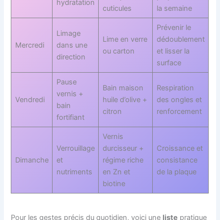
hydratation
cuticules
la semaine
Prévenir le
Limage
Lime en verre
dédoublement
Mercredi
dans une
ou carton
et lisser la
direction
surface
Pause
Bain maison
Respiration
vernis +
Vendredi
huile d’olive +
des ongles et
bain
citron
renforcement
fortifiant
Vernis
Verrouillage
durcisseur +
Croissance et
Dimanche
et
régime riche
consistance
nutriments
en Zn et
de la plaque
biotine
Pour les gestes précis du quotidien, voici une
liste
pratique