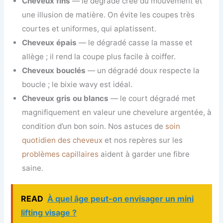
Cheveux fins
— le dégradé crée du mouvement et
une illusion de matière. On évite les coupes très
courtes et uniformes, qui aplatissent.
Cheveux épais
— le dégradé casse la masse et
allège ; il rend la coupe plus facile à coiffer.
Cheveux bouclés
— un dégradé doux respecte la
boucle ; le bixie wavy est idéal.
Cheveux gris ou blancs
— le court dégradé met
magnifiquement en valeur une chevelure argentée, à
condition d’un bon soin. Nos astuces de
soin
quotidien des cheveux
et nos repères sur les
problèmes capillaires
aident à garder une fibre
saine.
READ
À quel âge peut-on envisager un mini
lifting visage ?