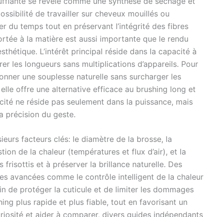
soufflante se révèle comme une synthèse de séchage et
possibilité de travailler sur cheveux mouillés ou
 du temps tout en préservant l’intégrité des fibres
portée à la matière est aussi importante que le rendu
 l’esthétique. L’intérêt principal réside dans la capacité à
er les longueurs sans multiplications d’appareils. Pour
donner une souplesse naturelle sans surcharger les
lle offre une alternative efficace au brushing long et
cacité ne réside pas seulement dans la puissance, mais
la précision du geste.
eurs facteurs clés: le diamètre de la brosse, la
on de la chaleur (températures et flux d’air), et la
 frisottis et à préserver la brillance naturelle. Des
s avancées comme le contrôle intelligent de la chaleur
fin de protéger la cuticule et de limiter les dommages
g plus rapide et plus fiable, tout en favorisant un
 curiosité et aider à comparer, divers guides indépendants