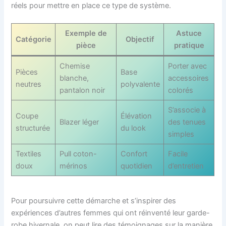
réels pour mettre en place ce type de système.
Exemple de
Astuce
Catégorie
Objectif
pièce
pratique
Chemise
Porter avec
Pièces
Base
blanche,
accessoires
neutres
polyvalente
pantalon noir
colorés
S’associe à
Coupe
Élévation
Blazer léger
des tenues
structurée
du look
simples
Textiles
Pull coton-
Confort
Facile
doux
mérinos
quotidien
d’entretien
Pour poursuivre cette démarche et s’inspirer des
expériences d’autres femmes qui ont réinventé leur garde-
robe hivernale, on peut lire des témoignages sur la manière